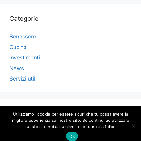
Categorie
Benessere
Cucina
Investimenti
News
Servizi utili
Utilizziamo i cookie per essere sicuri che tu possa avere la
migliore esperienza sul nostro sito. Se continui ad utilizzare
© 2026 ComunicareBlog |
Privacy Policy
questo sito noi assumiamo che tu ne sia felice.
Ok