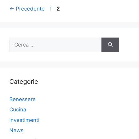
Navigazione
Pagina
Pagina
←
Precedente
1
2
articolo
Ricerca
per:
Categorie
Benessere
Cucina
Investimenti
News