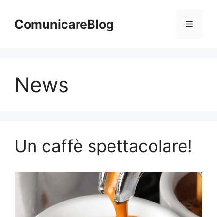
Vai
al
ComunicareBlog
Menu
contenuto
News
Un caffè spettacolare!